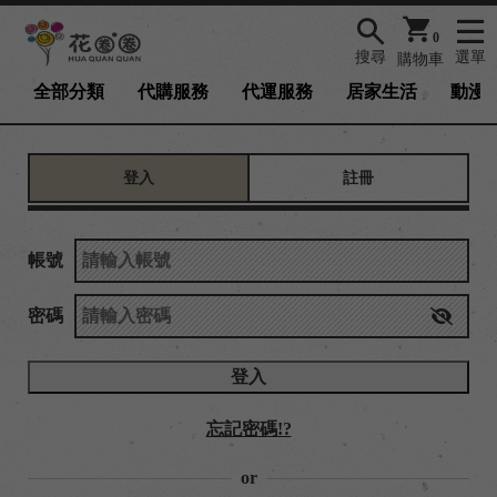
0
搜尋
選單
購物車
全部分類
代購服務
代運服務
居家生活
動漫/
登入
註冊
帳號
密碼
登入
忘記密碼!?
or