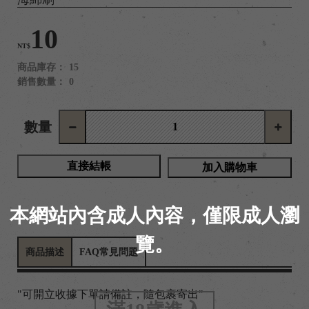
10
NT$
商品庫存：
15
銷售數量：
0
數量
直接結帳
加入購物車
本網站內含成人內容，僅限成人瀏
覽。
商品描述
FAQ常見問題
"可開立收據下單請備註，隨包裹寄出"