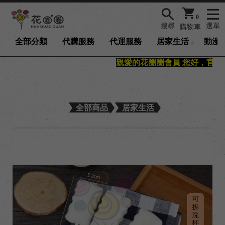
0
搜尋
選單
購物車
全部分類
代購服務
代運服務
居家生活
動漫/
親愛的花圈圈會員 您好，官網已
全部商品
居家生活