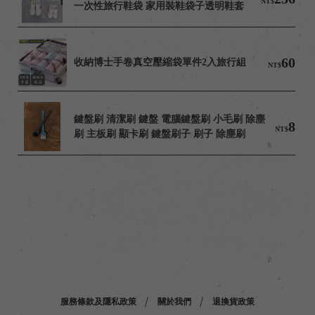
NT$
一次性旅行鞋袋 家用裝鞋袋子透明鞋套
60
收納博士手卷真空壓縮袋單件2入旅行組
NT$
鍵盤刷 清潔刷 鍵盤 電腦鍵盤刷 小毛刷 除塵
8
NT$
刷 主板刷 顯卡刷 鍵盤刷子 刷子 除塵刷
服務條款及隱私政策
關於我們
退換貨政策