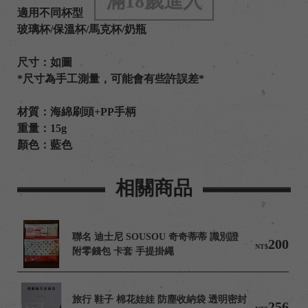
滿18歲進入
適用不同杯型
玻璃杯/保溫杯/馬克杯/奶瓶
尺寸：如圖
*尺寸為手工測量，可能會有些許誤差*
材質：海綿刷頭+PP手柄
重量：15g
顏色：藍色
相關商品
聯名 迪士尼 SOUSOU 奇奇蒂蒂 識別證
200
NT$
附零錢包 卡套 手提掛繩
旅行 鞋子 棉花娃娃 防塵收納袋 透明密封
256