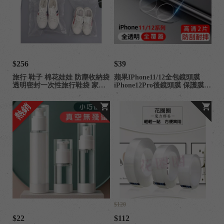
$256
$39
旅行 鞋子 棉花娃娃 防塵收納袋
蘋果IPhone11/12全包鏡頭膜
透明密封一次性旅行鞋袋 家用
iPhone12Pro後鏡頭膜 保護膜
裝鞋袋子透明鞋套
11pro max
熱銷
$120
$22
$112