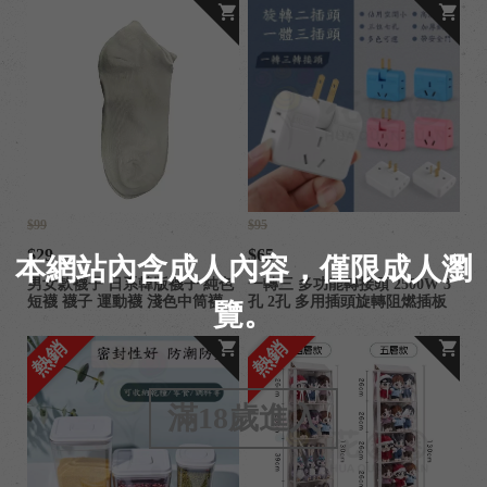
$99
$95
$29
$65
本網站內含成人內容，僅限成人瀏
男女款襪子 日系韓版襪子 純色
一轉三 多功能轉接頭 2500W 3
短襪 襪子 運動襪 淺色中筒襪
孔 2孔 多用插頭旋轉阻燃插板
覽。
百搭情侶襪 運動襪子 休閑襪
熱銷
熱銷
滿18歲進入