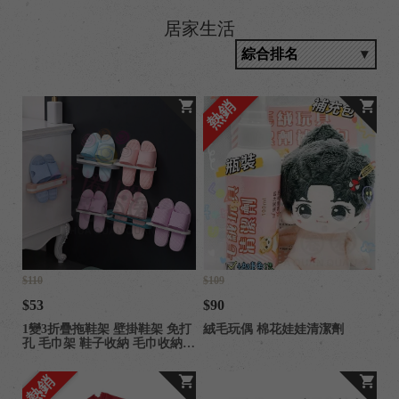
居家生活
熱銷
/
$110
$109
$53
$90
1變3折疊拖鞋架 壁掛鞋架 免打
絨毛玩偶 棉花娃娃清潔劑
孔 毛巾架 鞋子收納 毛巾收納
鞋架
熱銷