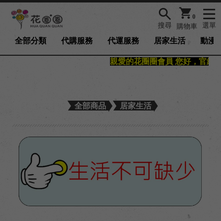
0
搜尋
選單
購物車
全部分類
代購服務
代運服務
居家生活
動漫/
親愛的花圈圈會員 您好，官網已開
全部商品
居家生活