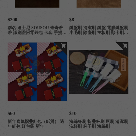
$200
$8
聯名 迪士尼 SOUSOU 奇奇蒂
鍵盤刷 清潔刷 鍵盤 電腦鍵盤刷
蒂 識別證附零錢包 卡套 手提掛
小毛刷 除塵刷 主板刷 顯卡刷
繩
鍵盤刷子 刷子 除塵刷
$60
$10
新年喜氣摺疊紅包（紙質） 過
海綿杯刷 折疊杯刷 瓶刷 清潔刷
年紅包 紅包袋 新年
洗杯刷 杯子刷 海綿刷