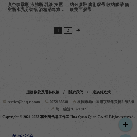
真空噴霧瓶 液體瓶 乳液 按壓
納米膠帶 魔術膠帶 收納膠帶 無
空瓶水乳分裝瓶 酒精消毒旅行
痕雙面膠帶
便利攜帶 化妝品 保養品補充瓶
分裝瓶
1
2
服務條款及隱私政策
關於我們
退換貨政策
service@hqq-tw.com
0972187838
桃園市龜山區嶺頂里集美街21號5樓
統一編號 91321207
Copyright © 2021-2023 花圈圈代購工作室 Hua Quan Quan Co. All Rights reserved.