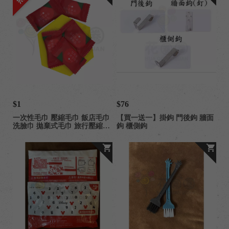
$1
$76
一次性毛巾 壓縮毛巾 飯店毛巾
【買一送一】掛鉤 門後鉤 牆面
洗臉巾 拋棄式毛巾 旅行壓縮毛
鉤 櫃側鉤
巾 壓縮毛巾