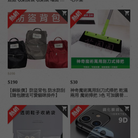
側 絨毛娃娃 收納神器
熱銷
熱銷
$190
$190
$30
【銅板價】防盜背包 防水防刮
神奇魔術萬用刮刀式掃把 乾濕
【隨包贈送可愛貓咪掛件】
兩用 魔術掃把 3色 可加購替換
刮片
熱銷
熱銷