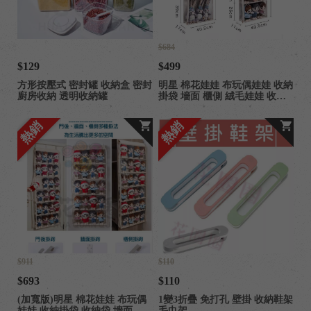
$684
$129
$499
方形按壓式 密封罐 收納盒 密封
明星 棉花娃娃 布玩偶娃娃 收納
廚房收納 透明收納罐
掛袋 墻面 櫃側 絨毛娃娃 收納
神器 娃用收納袋
熱銷
熱銷
$911
$110
$693
$110
(加寬版)明星 棉花娃娃 布玩偶
1變3折疊 免打孔 壁掛 收納鞋架
娃娃 收納掛袋 收納袋 墻面 櫃
毛巾架