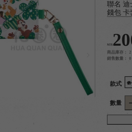
聯名 迪
錢包 卡
20
NT$
商品庫存：
2
銷售數量：
0
款式
數量