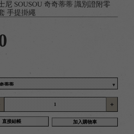
士尼 SOUSOU 奇奇蒂蒂 識別證附零
套 手提掛繩
0
直接結帳
加入購物車