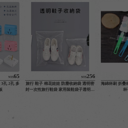
65
256
NT$
NT$
3孔 2孔 多
旅行 鞋子 棉花娃娃 防塵收納袋 透明密
海綿杯刷 折疊杯
板
封一次性旅行鞋袋 家用裝鞋袋子透明鞋
杯
套