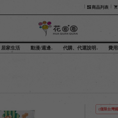
商品列表
居家生活
動漫/週邊
代購、代運說明
費用
親
(僅限台灣國