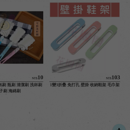
10
103
NT$
NT$
刷 瓶刷 清潔刷 洗杯刷 
1變3折疊 免打孔 壁掛 收納鞋架 毛巾架
子刷 海綿刷