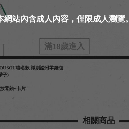
本網站內含成人內容，僅限成人瀏覽
滿18歲進入
OUSOU聯名款 識別證附零錢包
帶子)
放零錢+卡片
相關商品