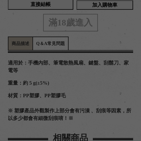
直接結帳
加入購物車
滿18歲進入
商品描述
Q＆A常見問題
適用於：手機內部、筆電散熱風扇、鍵盤、刮鬍刀、家
電等
重量：約 5 g(±5%)
材質：PP塑膠、PP塑膠毛
※ 塑膠產品外觀製作上部分會有污漬 、刮痕等因素，所
以多少都會有細微刮痕唷！※
相關商品