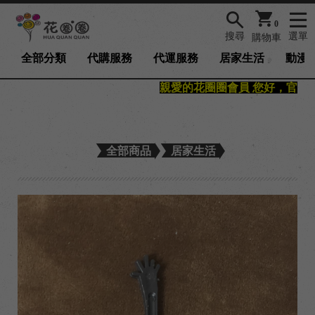
0
搜尋
選單
購物車
全部分類
代購服務
代運服務
居家生活
動漫/
親愛的花圈圈會員 您好，官網已
全部商品
居家生活