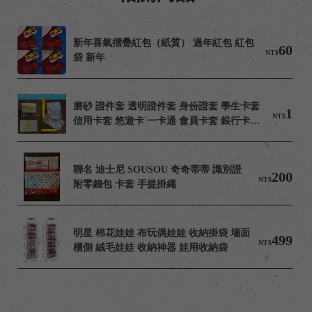
新年喜氣摺疊紅包（紙質） 過年紅包 紅包
60
NT$
袋 新年
磨砂 證件套 透明證件套 身份證套 學生卡套 
1
NT$
信用卡套 悠遊卡 一卡通 會員卡套 銀行卡套 
明星小卡套 IC卡套
聯名 迪士尼 SOUSOU 奇奇蒂蒂 識別證
200
NT$
附零錢包 卡套 手提掛繩
明星 棉花娃娃 布玩偶娃娃 收納掛袋 墻面 
499
NT$
櫃側 絨毛娃娃 收納神器 娃用收納袋