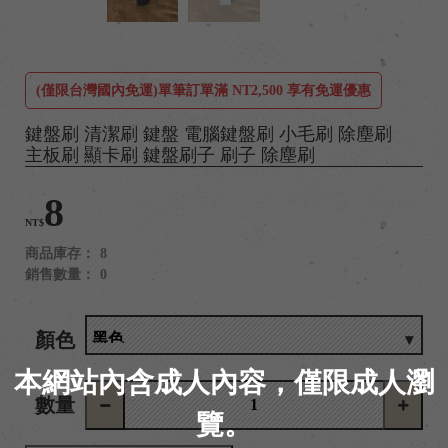
(僅限台灣國內免運)單筆訂單滿 NT2,500 享有免運優惠
鍵盤刷 清潔刷 鍵盤 電腦鍵盤刷 小毛刷 除塵刷
主板刷 顯卡刷 鍵盤刷子 刷子 除塵刷
8
NT$
商品庫存：
8
銷售數量：
0
顏色
本網站內含成人內容，僅限成人瀏
數量
覽。