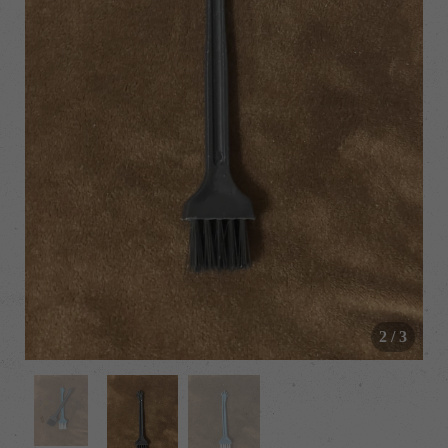
/
2
/
3