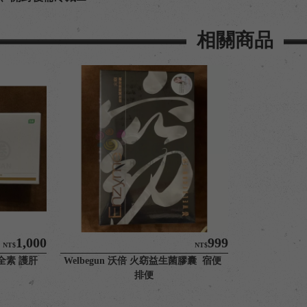
相關商品
1,000
999
NT$
NT$
 全素 護肝
Welbegun 沃倍 火窈益生菌膠囊  宿便 
排便