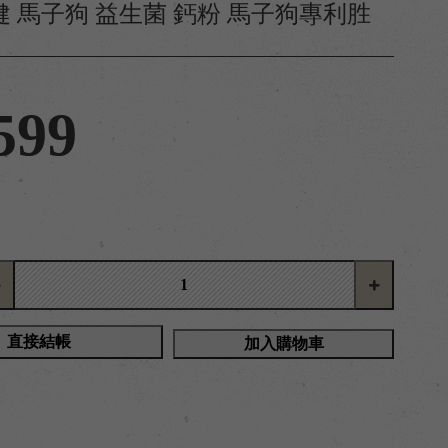
 馬子狗 益生菌 鈣粉 馬子狗專利胜
599
直接結帳
加入購物車