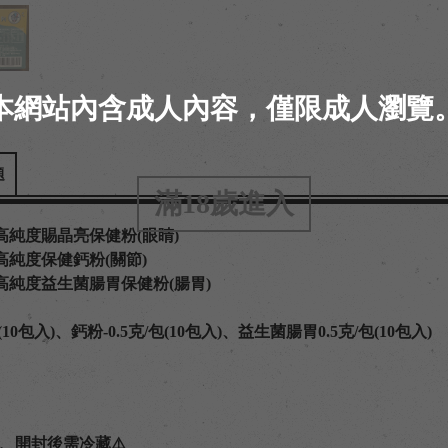
本網站內含成人內容，僅限成人瀏覽
題
滿18歲進入
高純度賜晶亮保健粉(眼睛)
純度保健鈣粉(關節)
純度益生菌腸胃保健粉(腸胃)
10包入)、鈣粉-0.5克/包(10包入)、益生菌腸胃0.5克/包(10包入)
、開封後需冷藏⚠️