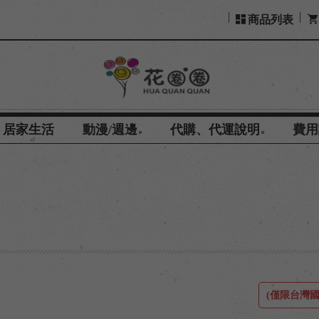
商品列表
居家生活
動漫/週邊
代購、代運說明
費用
親
(僅限台灣國