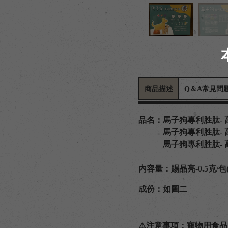
商品描述
Q＆A常見問
品名：馬子狗專利胜肽- 
馬子狗專利胜肽- 高
馬子狗專利胜肽- 高
内容量：賜晶亮-0.5克/包(
成份：如圖二
⚠️注意事項：寵物用食品