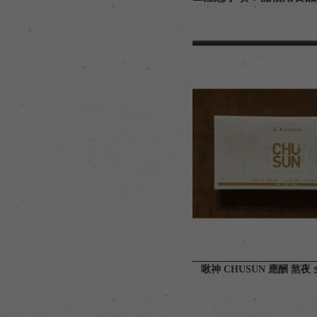
啾神 CHUSUN 應酬 熬夜