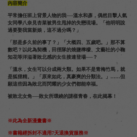
內容簡介
平常擔任班上背景人物的我──溫水和彥，偶然目擊人氣
女同學八奈見杏菜被男生甩掉的失戀現場。「他明明說
過要娶我當新娘，這不過分嗎？」
「那是多久前的事了？」「大概四、五歲吧。」那不算
數吧？以此為契機，田徑隊的燒鹽檸檬、文藝社的小鞠
知花等洋溢著敗北感的女生接連登場──？
「溫水，女生可以分成兩大類。如果不是青梅竹馬，就
是狐狸精。」「原來如此，真豪爽的分類法。」……但
願這些因為敗北而閃耀的少女們都能幸福。
被敗北女角──敗女所環繞的謎樣青春，在此揭幕！
※此為全新漫畫書※
※書籍經拆封不適用7天退換貨服務※