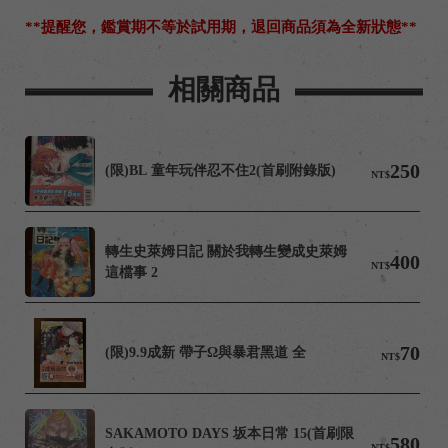
**提醒您，鑑賞期不等於試用期，退回商品須為全新狀態**
相關商品
250
(限)BL 童年玩伴忍不住2(首刷附錄版)
NT$
轉生史萊姆日記 關於我轉生變成史萊姆
400
NT$
這檔事 2
70
(限)9.9成新 帶子Ω與暴君黑道 全
NT$
SAKAMOTO DAYS 坂本日常 15(首刷限
580
NT$