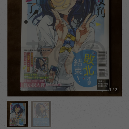
/
1
/
2