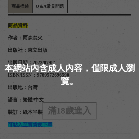
商品描述
Q＆A常見問題
商品資料
作者：
雨森焚火
出版社：東立出版
出版日期：
2022/07/07
本網站內含成人內容，僅限成人瀏
ISBN/ISSN：
9789572696590
覽。
出版地：台灣
語言：繁體/中文
滿18歲進入
裝訂：紙本平裝
可點入至賣貨便下單