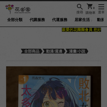
0
搜尋
選單
購物車
全部分類
代購服務
代運服務
居家生活
動漫/
親愛的花圈圈會員 您好，官網
全部商品
動漫/週邊
漫畫/小說