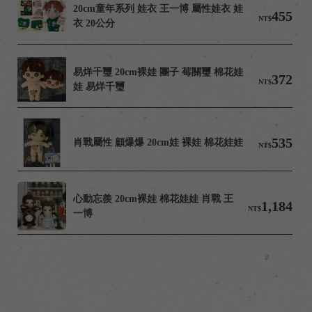
20cm童年系列 娃衣 王一博 屬性娃衣 娃
455
NT$
衣 20公分
易烊千璽 20cm裸娃 團子 莓關璽 棉花娃
372
NT$
娃 易烊千璽
535
肖戰屬性 顧爆爆 20cm娃 裸娃 棉花娃娃
NT$
心動忘羨 20cm裸娃 棉花娃娃 肖戰 王
1,184
NT$
一博