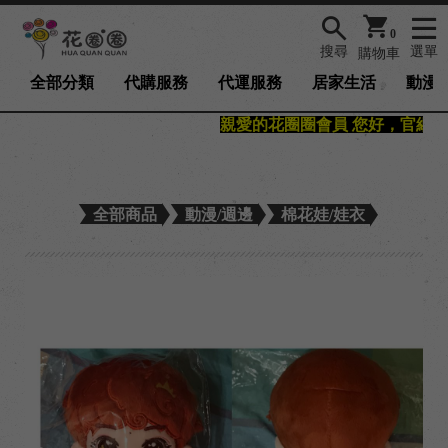
0
搜尋
選單
購物車
全部分類
代購服務
代運服務
居家生活
動漫/
親愛的花圈圈會員 您好，官網已
全部商品
動漫/週邊
棉花娃/娃衣