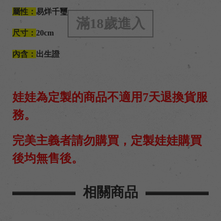
屬性：
易烊千璽
滿18歲進入
尺寸：
20cm
內含：
出生證
娃娃為定製的商品不適用7天退換貨服
務。
完美主義者請勿購買，定製娃娃購買
後均無售後。
相關商品