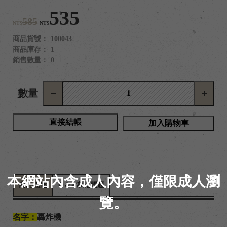
535
585
NT$
NT$
商品貨號：
100043
商品庫存：
1
銷售數量：
0
數量
直接結帳
加入購物車
本網站內含成人內容，僅限成人瀏
商品描述
Q＆A常見問題
覽。
名字：
轟炸機