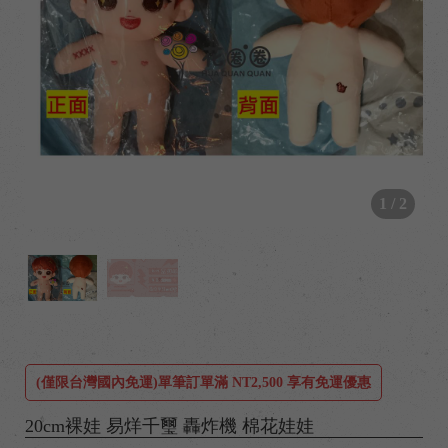
1
/
2
/
(僅限台灣國內免運)單筆訂單滿 NT2,500 享有免運優惠
20cm裸娃 易烊千璽 轟炸機 棉花娃娃